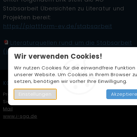
Stabsarbeit Übersichten zu Literatur und
Projekten bereit:
https://plattform-ev.de/stabsarbeit
Literaturquellen rund um die Stabsarbeit
(letzte Aktualisierung 26.07.2023) 256.01 kB
Wir verwenden Cookies!
Wir nutzen Cookies für die einwandfreie Funktion
unserer Website. Um Cookies in Ihrem Browser z
setzen, benötigen wir vorher Ihre Einwilligung.
KONTAKT
Einstellungen
Akzeptier
Prof. Dr. Dominic Gißler
Sicherheitsingenieur
Mail
www.i-sga.de